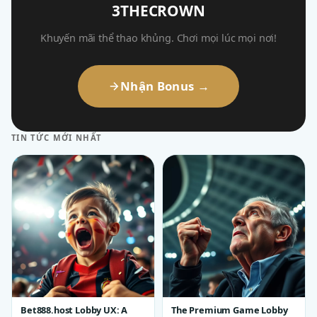
3THECROWN
Khuyến mãi thể thao khủng. Chơi mọi lúc mọi nơi!
Nhận Bonus →
TIN TỨC MỚI NHẤT
Bet888.host Lobby UX: A
The Premium Game Lobby