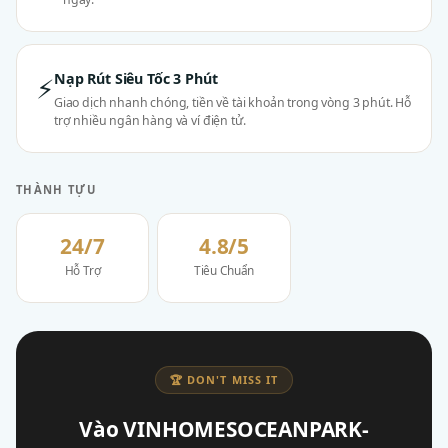
Nạp Rút Siêu Tốc 3 Phút
⚡
Giao dịch nhanh chóng, tiền về tài khoản trong vòng 3 phút. Hỗ
trợ nhiều ngân hàng và ví điện tử.
THÀNH TỰU
24/7
4.8/5
Hỗ Trợ
Tiêu Chuẩn
🏆 DON'T MISS IT
Vào VINHOMESOCEANPARK-