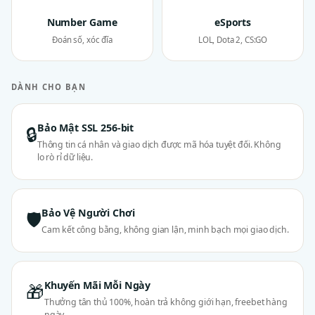
Number Game
eSports
Đoán số, xóc đĩa
LOL, Dota 2, CS:GO
DÀNH CHO BẠN
Bảo Mật SSL 256-bit
🔒
Thông tin cá nhân và giao dịch được mã hóa tuyệt đối. Không
lo rò rỉ dữ liệu.
Bảo Vệ Người Chơi
🛡
Cam kết công bằng, không gian lận, minh bạch mọi giao dịch.
Khuyến Mãi Mỗi Ngày
🎁
Thưởng tân thủ 100%, hoàn trả không giới hạn, freebet hàng
ngày.