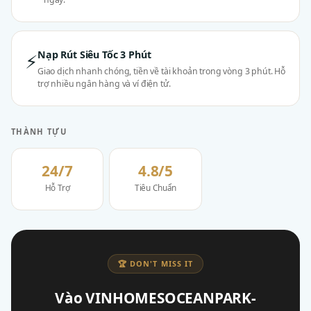
Nạp Rút Siêu Tốc 3 Phút
⚡
Giao dịch nhanh chóng, tiền về tài khoản trong vòng 3 phút. Hỗ
trợ nhiều ngân hàng và ví điện tử.
THÀNH TỰU
24/7
4.8/5
Hỗ Trợ
Tiêu Chuẩn
🏆 DON'T MISS IT
Vào VINHOMESOCEANPARK-