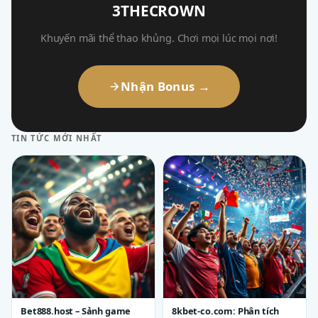
3THECROWN
Khuyến mãi thể thao khủng. Chơi mọi lúc mọi nơi!
Nhận Bonus →
TIN TỨC MỚI NHẤT
Bet888.host – Sảnh game
8kbet-co.com: Phân tích