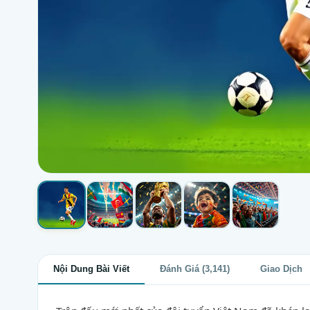
Nội Dung Bài Viết
Đánh Giá (3,141)
Giao Dịch