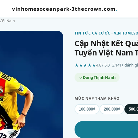
vinhomesoceanpark-3thecrown.com
.
Việt Nam
TIN TỨC CÁ CƯỢC · VINHOME
Cập Nhật Kết Qu
Tuyển Việt Nam T
★★★★★
4.8 / 5.0 · 3,141+ đánh 
Đang Thịnh Hành
MỨC NẠP THAM KHẢO
100.000₫
200.000₫
500.