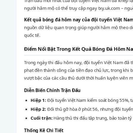
Trận đấu mới nhất của đội tuyển Việt Nam đã khép lạ
người hâm mộ có thể truy cập ngay txy.uk.com – nguồ
Kết quả bóng đá hôm nay của đội tuyển Việt Na
nguồn dữ liệu quan trọng giúp người hâm mộ theo dõi
quốc tế.
Điểm Nổi Bật Trong Kết Quả Bóng Đá Hôm Na
Trong ngày thi đấu hôm nay, đội tuyển Việt Nam đã t
phạt đền thành công của tiền đạo chủ lực, trong khi
vượt bậc của các cầu thủ dưới thời huấn luyện viên m
Diễn Biến Chính Trận Đấu
Hiệp 1:
Đội tuyển Việt Nam kiểm soát bóng 55%, tạ
Hiệp 2:
Đối thủ gỡ hòa ở phút 56, nhưng đội tuyển 
Cuối trận:
Hàng thủ thi đấu tập trung, bảo toàn tỷ 
Thống Kê Chi Tiết