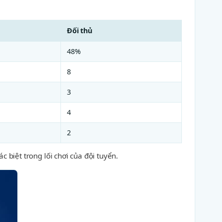
Đối thủ
48%
8
3
4
2
 biệt trong lối chơi của đội tuyển.