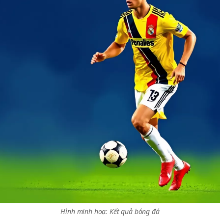
Hình minh hoạ: Kết quả bóng đá