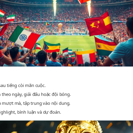
au tiếng còi mãn cuộc.
 theo ngày, giải đấu hoặc đội bóng.
n mượt mà, tập trung vào nội dung.
ighlight, bình luận và dự đoán.