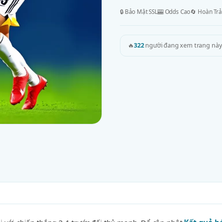
🔒 Bảo Mật SSL
🎰 Odds Cao
🔄 Hoàn Trả
🔥
322
người đang xem trang này