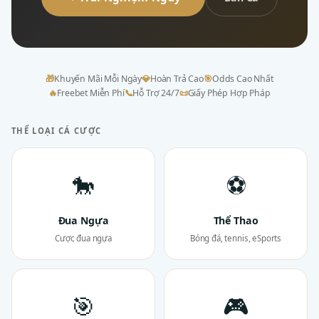
🎁
Khuyến Mãi Mỗi Ngày
💎
Hoàn Trả Cao
🎯
Odds Cao Nhất
🔥
Freebet Miễn Phí
📞
Hỗ Trợ 24/7
📜
Giấy Phép Hợp Pháp
THỂ LOẠI CÁ CƯỢC
🐎
⚽
Đua Ngựa
Thể Thao
Cược đua ngựa
Bóng đá, tennis, eSports
🎯
🎮