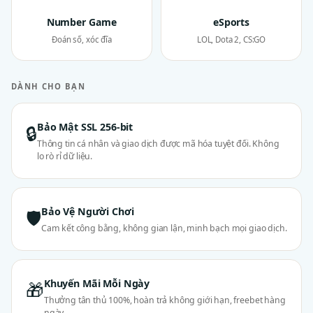
Number Game
eSports
Đoán số, xóc đĩa
LOL, Dota 2, CS:GO
DÀNH CHO BẠN
Bảo Mật SSL 256-bit
🔒
Thông tin cá nhân và giao dịch được mã hóa tuyệt đối. Không
lo rò rỉ dữ liệu.
Bảo Vệ Người Chơi
🛡
Cam kết công bằng, không gian lận, minh bạch mọi giao dịch.
Khuyến Mãi Mỗi Ngày
🎁
Thưởng tân thủ 100%, hoàn trả không giới hạn, freebet hàng
ngày.