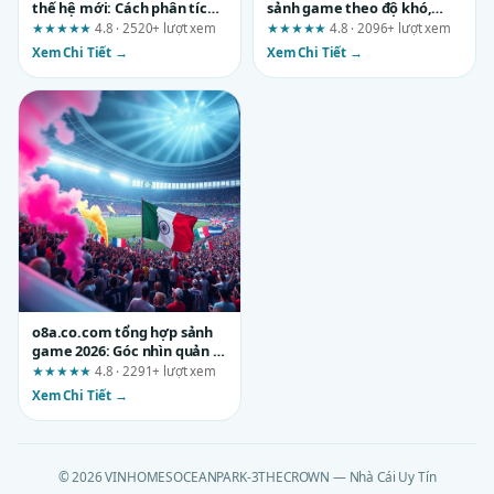
thế hệ mới: Cách phân tích
sảnh game theo độ khó,
luật, xác suất và mức biến
nhịp chơi và cách quản lý
★★★★★
4.8 · 2520+ lượt xem
★★★★★
4.8 · 2096+ lượt xem
động trước khi đặt cược
vốn thực tế
Xem Chi Tiết →
Xem Chi Tiết →
o8a.co.com tổng hợp sảnh
game 2026: Góc nhìn quản lý
vốn cho người chơi có kỷ
★★★★★
4.8 · 2291+ lượt xem
luật
Xem Chi Tiết →
© 2026 VINHOMESOCEANPARK-3THECROWN — Nhà Cái Uy Tín