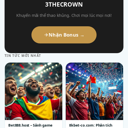
3THECROWN
Khuyến mãi thể thao khủng. Chơi mọi lúc mọi nơi!
Nhận Bonus →
TIN TỨC MỚI NHẤT
Bet888.host – Sảnh game
8kbet-co.com: Phân tích