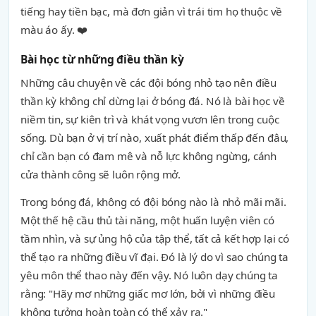
tiếng hay tiền bạc, mà đơn giản vì trái tim họ thuộc về
màu áo ấy. ❤️
Bài học từ những điều thần kỳ
Những câu chuyện về các đội bóng nhỏ tạo nên điều
thần kỳ không chỉ dừng lại ở bóng đá. Nó là bài học về
niềm tin, sự kiên trì và khát vọng vươn lên trong cuộc
sống. Dù bạn ở vị trí nào, xuất phát điểm thấp đến đâu,
chỉ cần bạn có đam mê và nỗ lực không ngừng, cánh
cửa thành công sẽ luôn rộng mở.
Trong bóng đá, không có đội bóng nào là nhỏ mãi mãi.
Một thế hệ cầu thủ tài năng, một huấn luyện viên có
tầm nhìn, và sự ủng hộ của tập thể, tất cả kết hợp lại có
thể tạo ra những điều vĩ đại. Đó là lý do vì sao chúng ta
yêu môn thể thao này đến vậy. Nó luôn dạy chúng ta
rằng: "Hãy mơ những giấc mơ lớn, bởi vì những điều
không tưởng hoàn toàn có thể xảy ra."