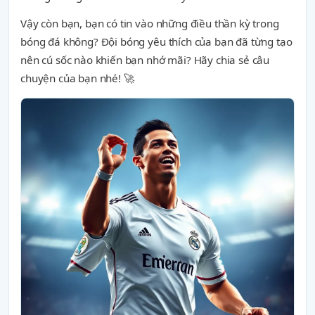
Vậy còn bạn, bạn có tin vào những điều thần kỳ trong
bóng đá không? Đội bóng yêu thích của bạn đã từng tạo
nên cú sốc nào khiến bạn nhớ mãi? Hãy chia sẻ câu
chuyện của bạn nhé! 🚀