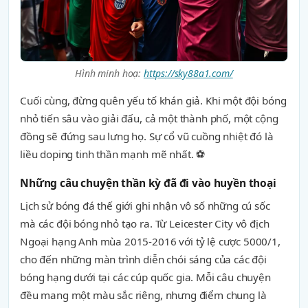
Hình minh hoạ:
https://sky88a1.com/
Cuối cùng, đừng quên yếu tố khán giả. Khi một đội bóng
nhỏ tiến sâu vào giải đấu, cả một thành phố, một cộng
đồng sẽ đứng sau lưng họ. Sự cổ vũ cuồng nhiệt đó là
liều doping tinh thần mạnh mẽ nhất. ⚽
Những câu chuyện thần kỳ đã đi vào huyền thoại
Lịch sử bóng đá thế giới ghi nhận vô số những cú sốc
mà các đội bóng nhỏ tạo ra. Từ Leicester City vô địch
Ngoại hạng Anh mùa 2015-2016 với tỷ lệ cược 5000/1,
cho đến những màn trình diễn chói sáng của các đội
bóng hạng dưới tại các cúp quốc gia. Mỗi câu chuyện
đều mang một màu sắc riêng, nhưng điểm chung là