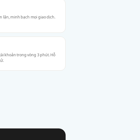
 lận, minh bạch mọi giao dịch.
tài khoản trong vòng 3 phút. Hỗ
tử.