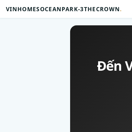
VINHOMESOCEANPARK-3THECROWN
.
Đến 