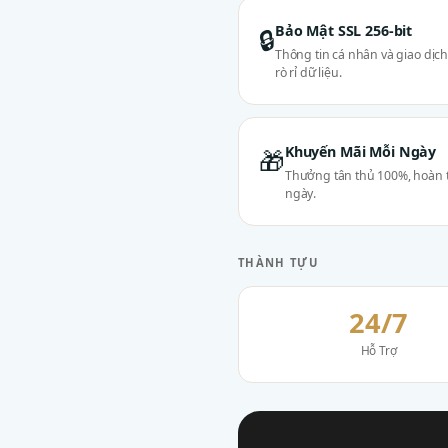
Bảo Mật SSL 256-bit
🔒
Thông tin cá nhân và giao dịc
rò rỉ dữ liệu.
Khuyến Mãi Mỗi Ngày
🎁
Thưởng tân thủ 100%, hoàn t
ngày.
THÀNH TỰU
24/7
Hỗ Trợ