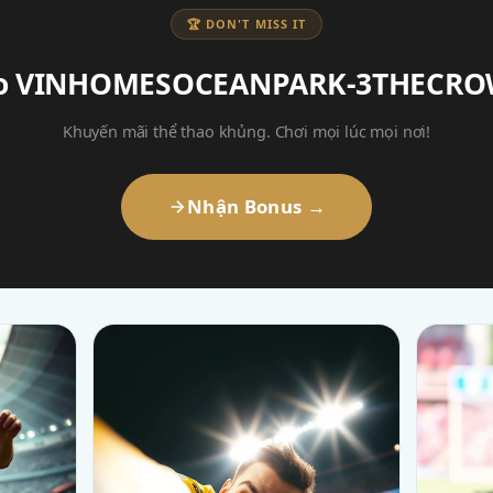
🏆 DON'T MISS IT
o VINHOMESOCEANPARK-3THECR
Khuyến mãi thể thao khủng. Chơi mọi lúc mọi nơi!
Nhận Bonus →