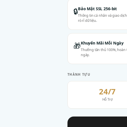
Bảo Mật SSL 256-bit
🔒
Thông tin cá nhân và giao dịc
rò rỉ dữ liệu.
Khuyến Mãi Mỗi Ngày
🎁
Thưởng tân thủ 100%, hoàn t
ngày.
THÀNH TỰU
24/7
Hỗ Trợ