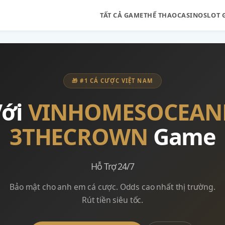
TẤT CẢ GAME
THỂ THAO
CASINO
SLOT 
🎁 #1 CÁ CƯỢC VIỆT NAM
Với
VINHOMESOCEAN
3THECROWN
Game
Hỗ Trợ 24/7
Bảo mật cho anh em cá cược. Odds cao nhất thị trường.
Rút tiền siêu tốc.