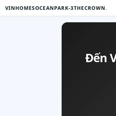
VINHOMESOCEANPARK-3THECROWN
.
Đến 