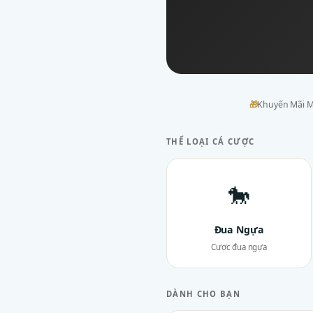
🎁
Khuyến Mãi M
THỂ LOẠI CÁ CƯỢC
🐎
Đua Ngựa
Cược đua ngựa
DÀNH CHO BẠN