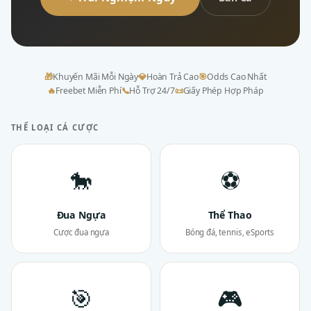
🎁
Khuyến Mãi Mỗi Ngày
💎
Hoàn Trả Cao
🎯
Odds Cao Nhất
🔥
Freebet Miễn Phí
📞
Hỗ Trợ 24/7
📜
Giấy Phép Hợp Pháp
THỂ LOẠI CÁ CƯỢC
🐎
⚽
Đua Ngựa
Thể Thao
Cược đua ngựa
Bóng đá, tennis, eSports
🎯
🎮