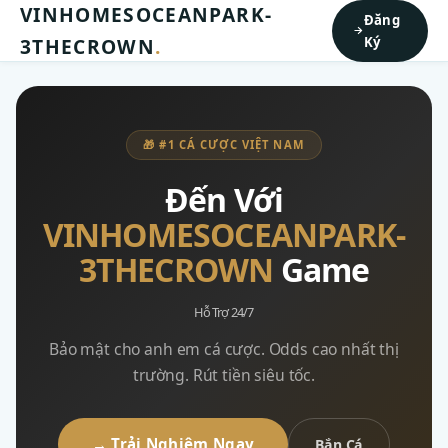
VINHOMESOCEANPARK-
Đăng
3THECROWN
.
Ký
🎁 #1 CÁ CƯỢC VIỆT NAM
Đến Với
VINHOMESOCEANPARK-
3THECROWN
Game
Hỗ Trợ 24/7
Bảo mật cho anh em cá cược. Odds cao nhất thị
trường. Rút tiền siêu tốc.
→ Trải Nghiệm Ngay
Bắn Cá