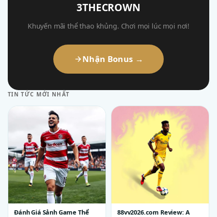
3THECROWN
Khuyến mãi thể thao khủng. Chơi mọi lúc mọi nơi!
Nhận Bonus →
TIN TỨC MỚI NHẤT
Đánh Giá Sảnh Game Thể
88vv2026.com Review: A