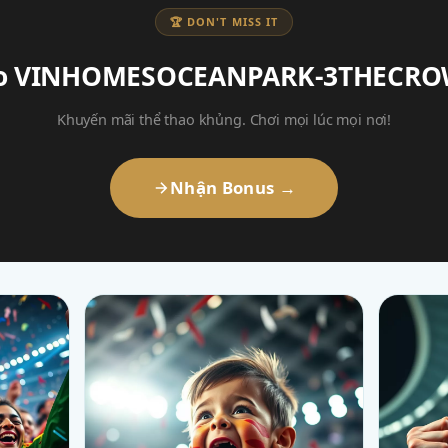
🏆 DON'T MISS IT
o VINHOMESOCEANPARK-3THECR
Khuyến mãi thể thao khủng. Chơi mọi lúc mọi nơi!
Nhận Bonus →