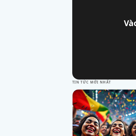
Và
TIN TỨC MỚI NHẤT