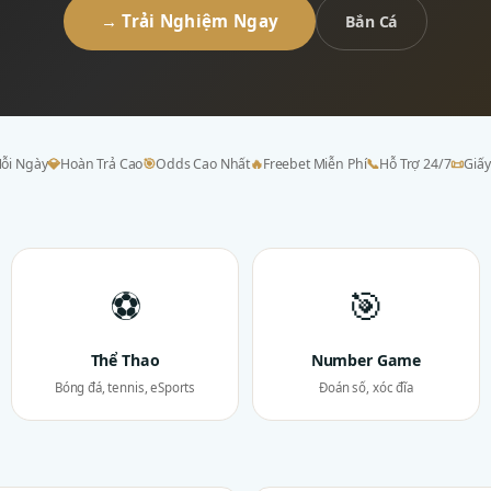
→ Trải Nghiệm Ngay
Bắn Cá
ỗi Ngày
💎
Hoàn Trả Cao
🎯
Odds Cao Nhất
🔥
Freebet Miễn Phí
📞
Hỗ Trợ 24/7
📜
Giấ
⚽
🎯
Thể Thao
Number Game
Bóng đá, tennis, eSports
Đoán số, xóc đĩa