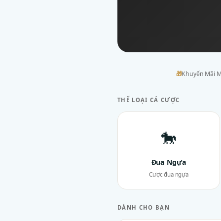
🎁
Khuyến Mãi M
THỂ LOẠI CÁ CƯỢC
🐎
Đua Ngựa
Cược đua ngựa
DÀNH CHO BẠN