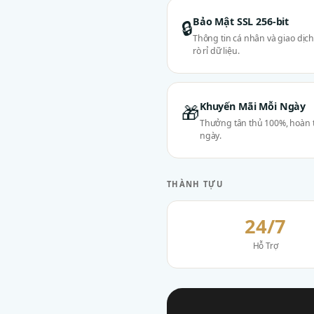
Bảo Mật SSL 256-bit
🔒
Thông tin cá nhân và giao dịc
rò rỉ dữ liệu.
Khuyến Mãi Mỗi Ngày
🎁
Thưởng tân thủ 100%, hoàn t
ngày.
THÀNH TỰU
24/7
Hỗ Trợ