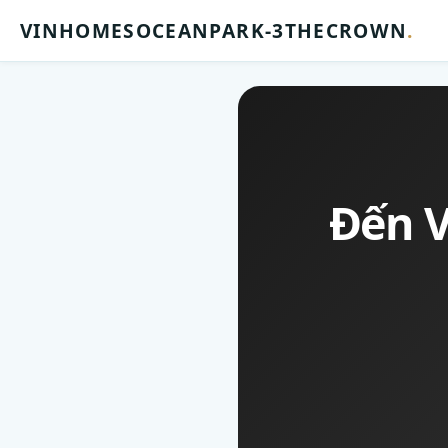
VINHOMESOCEANPARK-3THECROWN
.
Đến 