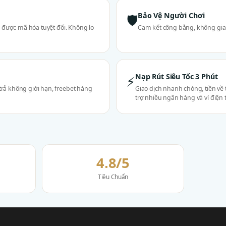
Bảo Vệ Người Chơi
🛡
h được mã hóa tuyệt đối. Không lo
Cam kết công bằng, không gian
Nạp Rút Siêu Tốc 3 Phút
⚡
rả không giới hạn, freebet hàng
Giao dịch nhanh chóng, tiền về 
trợ nhiều ngân hàng và ví điện 
4.8/5
Tiêu Chuẩn