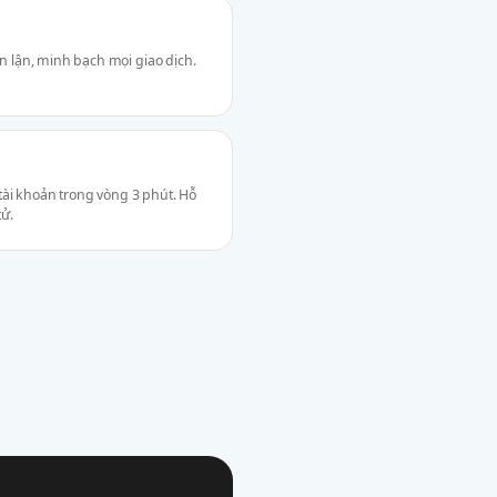
 lận, minh bạch mọi giao dịch.
tài khoản trong vòng 3 phút. Hỗ
tử.