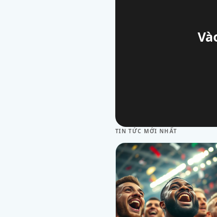
Và
TIN TỨC MỚI NHẤT