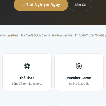
→ Trải Nghiệm Ngay
Bắn Cá
ỗi Ngày
💎
Hoàn Trả Cao
🎯
Odds Cao Nhất
🔥
Freebet Miễn Phí
📞
Hỗ Trợ 24/7
📜
Giấ
⚽
🎯
Thể Thao
Number Game
Bóng đá, tennis, eSports
Đoán số, xóc đĩa