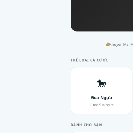
🎁
Khuyến Mãi M
THỂ LOẠI CÁ CƯỢC
🐎
Đua Ngựa
Cược đua ngựa
DÀNH CHO BẠN