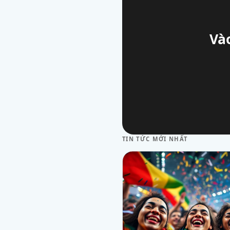
Và
TIN TỨC MỚI NHẤT