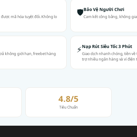
Bảo Vệ Người Chơi
🛡
h được mã hóa tuyệt đối. Không lo
Cam kết công bằng, không gian
Nạp Rút Siêu Tốc 3 Phút
⚡
rả không giới hạn, freebet hàng
Giao dịch nhanh chóng, tiền về 
trợ nhiều ngân hàng và ví điện 
4.8/5
Tiêu Chuẩn