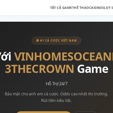
TẤT CẢ GAME
THỂ THAO
CASINO
SLOT 
🎁 #1 CÁ CƯỢC VIỆT NAM
Với
VINHOMESOCEAN
3THECROWN
Game
Hỗ Trợ 24/7
Bảo mật cho anh em cá cược. Odds cao nhất thị trường.
Rút tiền siêu tốc.