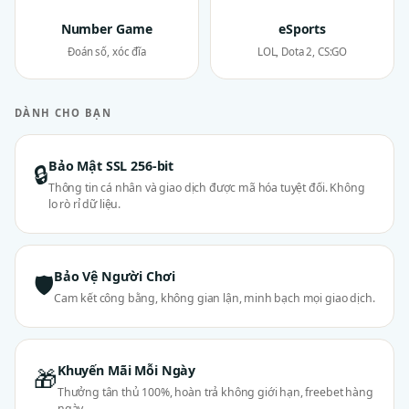
Number Game
eSports
Đoán số, xóc đĩa
LOL, Dota 2, CS:GO
DÀNH CHO BẠN
Bảo Mật SSL 256-bit
🔒
Thông tin cá nhân và giao dịch được mã hóa tuyệt đối. Không
lo rò rỉ dữ liệu.
Bảo Vệ Người Chơi
🛡
Cam kết công bằng, không gian lận, minh bạch mọi giao dịch.
Khuyến Mãi Mỗi Ngày
🎁
Thưởng tân thủ 100%, hoàn trả không giới hạn, freebet hàng
ngày.