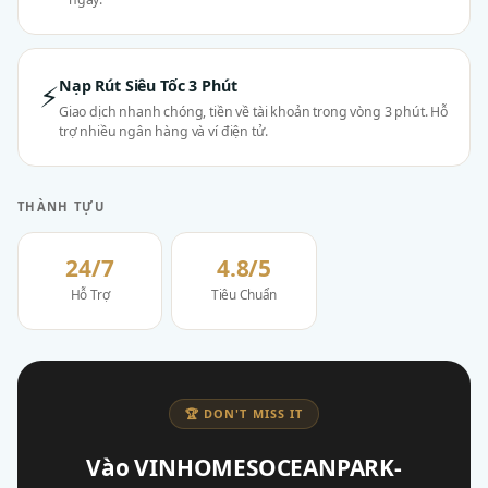
Nạp Rút Siêu Tốc 3 Phút
⚡
Giao dịch nhanh chóng, tiền về tài khoản trong vòng 3 phút. Hỗ
trợ nhiều ngân hàng và ví điện tử.
THÀNH TỰU
24/7
4.8/5
Hỗ Trợ
Tiêu Chuẩn
🏆 DON'T MISS IT
Vào VINHOMESOCEANPARK-