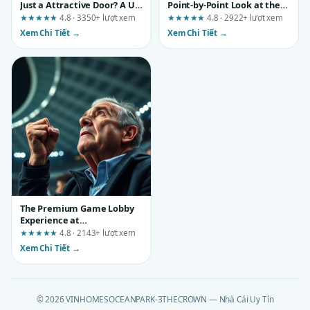
Just a Attractive Door? A UX
Point-by-Point Look at the
Review of the 8kbet
Premium Game Room
★★★★★
4.8 · 3350+ lượt xem
★★★★★
4.8 · 2922+ lượt xem
Experience
Xem Chi Tiết →
Xem Chi Tiết →
The Premium Game Lobby
Experience at
123b.furniture: What You
★★★★★
4.8 · 2143+ lượt xem
Expect Before Entering vs.
Xem Chi Tiết →
What You Must Verify
Yourself
© 2026 VINHOMESOCEANPARK-3THECROWN — Nhà Cái Uy Tín