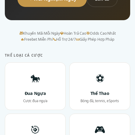
🎁
Khuyến Mãi Mỗi Ngày
💎
Hoàn Trả Cao
🎯
Odds Cao Nhất
🔥
Freebet Miễn Phí
📞
Hỗ Trợ 24/7
📜
Giấy Phép Hợp Pháp
THỂ LOẠI CÁ CƯỢC
🐎
⚽
Đua Ngựa
Thể Thao
Cược đua ngựa
Bóng đá, tennis, eSports
🎯
🎮