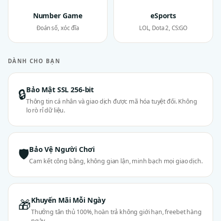
Number Game
eSports
Đoán số, xóc đĩa
LOL, Dota 2, CS:GO
DÀNH CHO BẠN
Bảo Mật SSL 256-bit
🔒
Thông tin cá nhân và giao dịch được mã hóa tuyệt đối. Không
lo rò rỉ dữ liệu.
Bảo Vệ Người Chơi
🛡
Cam kết công bằng, không gian lận, minh bạch mọi giao dịch.
Khuyến Mãi Mỗi Ngày
🎁
Thưởng tân thủ 100%, hoàn trả không giới hạn, freebet hàng
ngày.