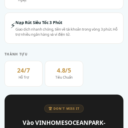
Nạp Rút Siêu Tốc 3 Phút
⚡
Giao dịch nhanh chóng, tiền về tài khoản trong vòng 3 phút. Hỗ
trợ nhiều ngân hàng và ví điện tử.
THÀNH TỰU
24/7
4.8/5
Hỗ Trợ
Tiêu Chuẩn
🏆 DON'T MISS IT
Vào VINHOMESOCEANPARK-