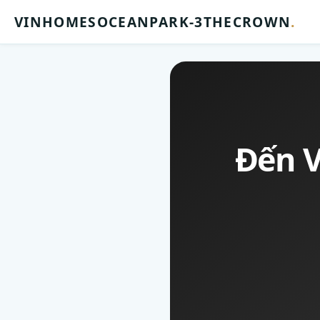
VINHOMESOCEANPARK-3THECROWN
.
Đến 