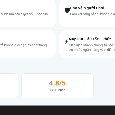
Bảo Vệ Người Chơi
🛡
h được mã hóa tuyệt đối. Không lo
Cam kết công bằng, không gian
Nạp Rút Siêu Tốc 3 Phút
⚡
rả không giới hạn, freebet hàng
Giao dịch nhanh chóng, tiền về 
trợ nhiều ngân hàng và ví điện 
4.8/5
Tiêu Chuẩn