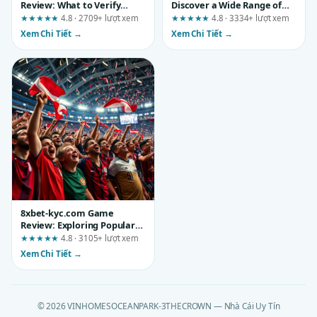
Review: What to Verify
Discover a Wide Range of
Before You Deposit
Online Games
★★★★★
4.8 · 2709+ lượt xem
★★★★★
4.8 · 3334+ lượt xem
Xem Chi Tiết →
Xem Chi Tiết →
8xbet-kyc.com Game
Review: Exploring Popular
Online Gaming Experiences
★★★★★
4.8 · 3105+ lượt xem
Through a UX Lens
Xem Chi Tiết →
© 2026 VINHOMESOCEANPARK-3THECROWN — Nhà Cái Uy Tín