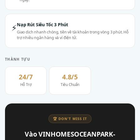
Nạp Rút Siêu Tốc 3 Phút
⚡
Giao dịch nhanh chóng, tiền về tài khoản trong vòng 3 phút. Hỗ
trợ nhiều ngân hàng và ví điện tử.
THÀNH TỰU
24/7
4.8/5
Hỗ Trợ
Tiêu Chuẩn
🏆 DON'T MISS IT
Vào VINHOMESOCEANPARK-