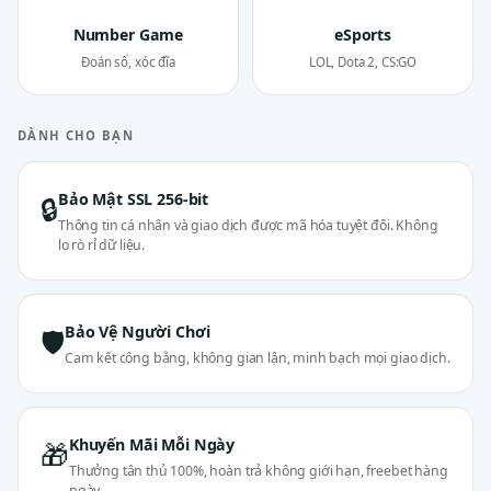
Number Game
eSports
Đoán số, xóc đĩa
LOL, Dota 2, CS:GO
DÀNH CHO BẠN
Bảo Mật SSL 256-bit
🔒
Thông tin cá nhân và giao dịch được mã hóa tuyệt đối. Không
lo rò rỉ dữ liệu.
Bảo Vệ Người Chơi
🛡
Cam kết công bằng, không gian lận, minh bạch mọi giao dịch.
Khuyến Mãi Mỗi Ngày
🎁
Thưởng tân thủ 100%, hoàn trả không giới hạn, freebet hàng
ngày.