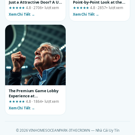
Just a Attractive Door? A UX
Point-by-Point Look at the
Review of the 8kbet
Premium Game Room
★★★★★
4.8 · 2706+ lượt xem
★★★★★
4.8 · 2857+ lượt xem
Experience
Xem Chi Tiết →
Xem Chi Tiết →
The Premium Game Lobby
Experience at
123b.furniture: What You
★★★★★
4.8 · 1864+ lượt xem
Expect Before Entering vs.
Xem Chi Tiết →
What You Must Verify
Yourself
© 2026 VINHOMESOCEANPARK-3THECROWN — Nhà Cái Uy Tín