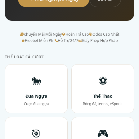
🎁
Khuyến Mãi Mỗi Ngày
💎
Hoàn Trả Cao
🎯
Odds Cao Nhất
🔥
Freebet Miễn Phí
📞
Hỗ Trợ 24/7
📜
Giấy Phép Hợp Pháp
THỂ LOẠI CÁ CƯỢC
🐎
⚽
Đua Ngựa
Thể Thao
Cược đua ngựa
Bóng đá, tennis, eSports
🎯
🎮