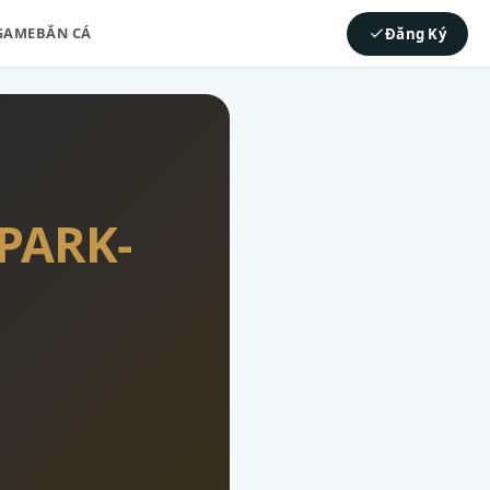
GAME
BẮN CÁ
Đăng Ký
PARK-