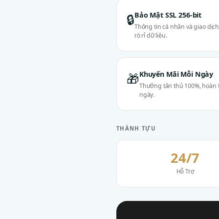
Bảo Mật SSL 256-bit
🔒
Thông tin cá nhân và giao dịc
rò rỉ dữ liệu.
Khuyến Mãi Mỗi Ngày
🎁
Thưởng tân thủ 100%, hoàn t
ngày.
THÀNH TỰU
24/7
Hỗ Trợ