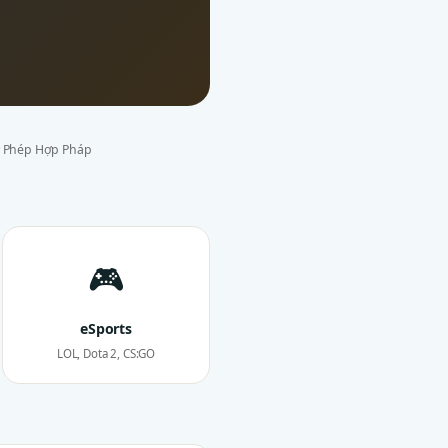
y Phép Hợp Pháp
🎮
eSports
LOL, Dota 2, CS:GO