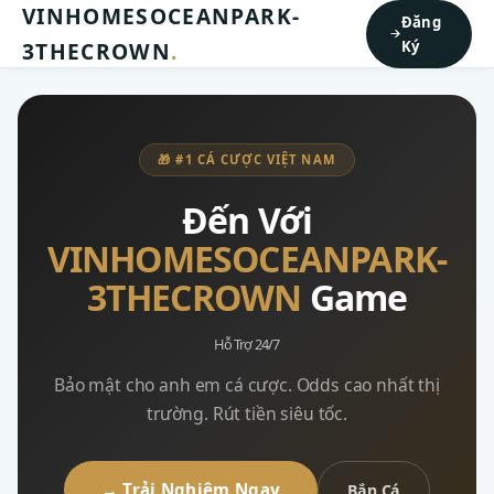
VINHOMESOCEANPARK-
Đăng
3THECROWN
.
Ký
🎁 #1 CÁ CƯỢC VIỆT NAM
Đến Với
VINHOMESOCEANPARK-
3THECROWN
Game
Hỗ Trợ 24/7
Bảo mật cho anh em cá cược. Odds cao nhất thị
trường. Rút tiền siêu tốc.
→ Trải Nghiệm Ngay
Bắn Cá